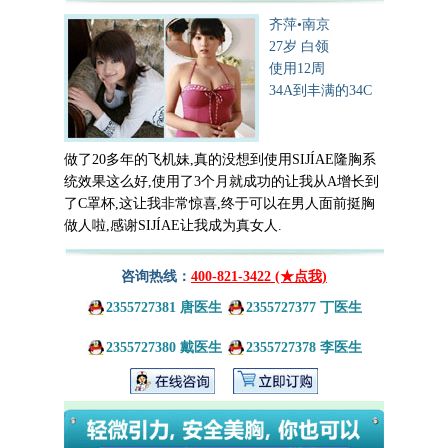
齐萍•南京
27岁 白领
使用12周
34A到丰满的34C
做了20多年的飞机妹,真的没想到使用SIJÍAE隆胸系
统效果这么好,使用了3个月就成功的让我从A增长到
了C罩杯,这让我非常惊喜,终于可以在男人面前挺胸
做人啦,感谢SIJÍAE让我成为真女人.
咨询热线：
400-821-3422 (★点我)
2355727381 唐医生
2355727377 丁医生
2355727380 戴医生
2355727378 李医生