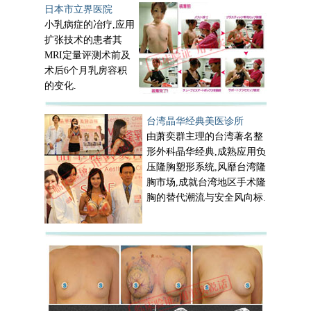
日本市立界医院
小乳病症的冶疗,应用
扩张技术的患者其
MRI定量评测术前及
术后6个月乳房容积
的变化.
台湾晶华经典美医诊所
由萧奕群主理的台湾著名整
形外科晶华经典,成熟应用负
压隆胸塑形系统,风靡台湾隆
胸市场,成就台湾地区手术隆
胸的替代潮流与安全风向标.