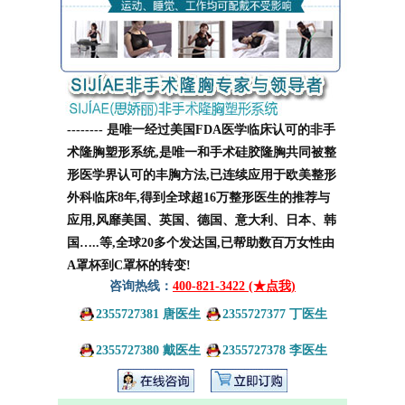
-------- 是唯一经过美国FDA医学临床认可的非手
术隆胸塑形系统,是唯一和手术硅胶隆胸共同被整
形医学界认可的丰胸方法,已连续应用于欧美整形
外科临床8年,得到全球超16万整形医生的推荐与
应用,风靡美国、英国、德国、意大利、日本、韩
国…..等,全球20多个发达国,已帮助数百万女性由
A罩杯到C罩杯的转变!
咨询热线：
400-821-3422 (★点我)
2355727381 唐医生
2355727377 丁医生
2355727380 戴医生
2355727378 李医生