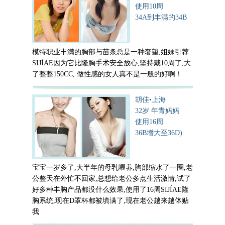
使用10周
34A到丰满的34B
模特职业丰满的胸部与苗条总是一种奢望,姐妹引荐
SIJÍAE因为它比隆胸手术安全放心,坚持戴10周了,大
了整整150CC, 做性感的女人真不是一般的好啊！
胡佳•上海
32岁 年青妈妈
使用16周
36B增大至36D)
宝宝一岁多了,大半年的母乳喂养,胸部缩水了一圈,老
公整天在外忙不回家,总想给老公多点生活激情,试了
好多种丰胸产品都没什么效果,使用了16周SIJÍAE隆
胸系统,现在D罩杯都被填满了,现在老公越来越体贴
我