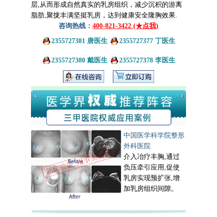
层,从而形成自然真实的乳房组织，减少沉积的游离
脂肪,聚拢丰满坚挺乳房，达到健康安全隆胸效果.
咨询热线：
400-821-3422 (★点我)
2355727381 唐医生
2355727377 丁医生
2355727380 戴医生
2355727378 李医生
中国医学科学院整形
外科医院
介入冶疗丰胸,通过
负压牵引应用,促使
乳房实现预扩张,增
加乳房组织间隙。