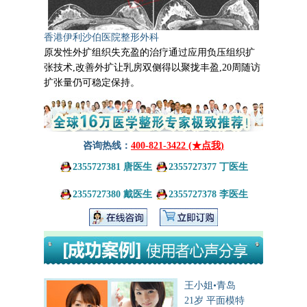
香港伊利沙伯医院整形外科
原发性外扩组织失充盈的治疗通过应用负压组织扩
张技术,改善外扩让乳房双侧得以聚拢丰盈,20周随访
扩张量仍可稳定保持。
咨询热线：
400-821-3422 (★点我)
2355727381 唐医生
2355727377 丁医生
2355727380 戴医生
2355727378 李医生
王小姐•青岛
21岁 平面模特