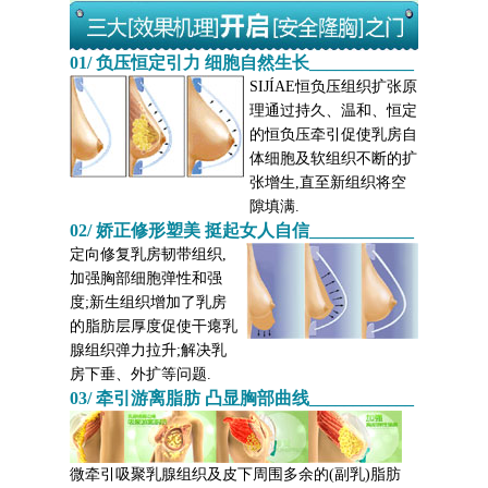
01/ 负压恒定引力 细胞自然生长____________
SIJÍAE恒负压组织扩张原
理通过持久、温和、恒定
的恒负压牵引促使乳房自
体细胞及软组织不断的扩
张增生,直至新组织将空
隙填满.
02/ 娇正修形塑美 挺起女人自信____________
定向修复乳房韧带组织,
加强胸部细胞弹性和强
度;新生组织增加了乳房
的脂肪层厚度促使干瘪乳
腺组织弹力拉升;解决乳
房下垂、外扩等问题.
03/ 牵引游离脂肪 凸显胸部曲线____________
微牵引吸聚乳腺组织及皮下周围多余的(副乳)脂肪